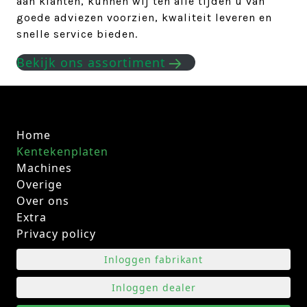
aan klanten, kunnen wij ten alle tijden u van
goede adviezen voorzien, kwaliteit leveren en
snelle service bieden.
Bekijk ons assortiment
Home
Kentekenplaten
Machines
Overige
Over ons
Extra
Privacy policy
Inloggen fabrikant
Inloggen dealer